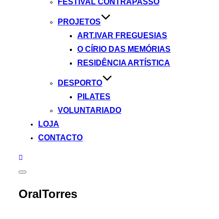
FESTIVAL CONTRAPASSO
PROJETOS
ART.IVAR FREGUESIAS
O CÍRIO DAS MEMÓRIAS
RESIDÊNCIA ARTÍSTICA
DESPORTO
PILATES
VOLUNTARIADO
LOJA
CONTACTO
Toggle
sidebar
&
OralTorres
navigation