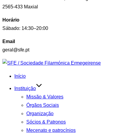
2565-433 Maxial
Horário
Sábado: 14:30–20:00
Email
geral@sfe.pt
Skip
to
Início
content
Instituição
Missão & Valores
Órgãos Sociais
Organização
Sócios & Patronos
Mecenato e patrocínios