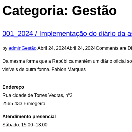
sidebar
Categoria:
Gestão
&
navigation
001_2024 / Implementação do diário da 
Posted
by
admin
Gestão
Abril 24, 2024
Abril 24, 2024
Comments are Di
on
Da mesma forma que a República mantém um diário oficial sobr
visíveis de outra forma. Fabion Marques
Endereço
Rua cidade de Torres Vedras, nº2
2565-433 Ermegeira
Atendimento presencial
Sábado: 15:00–18:00